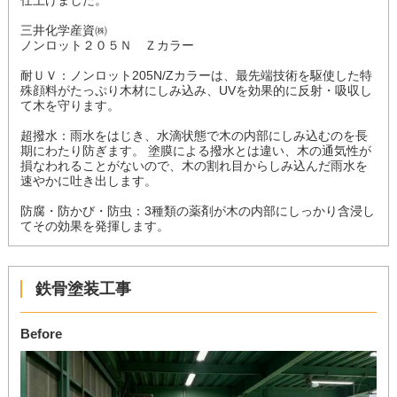
仕上げました。
三井化学産資㈱
ノンロット２０５Ｎ Ｚカラー
耐ＵＶ：ノンロット205N/Zカラーは、最先端技術を駆使した特
殊顔料がたっぷり木材にしみ込み、UVを効果的に反射・吸収し
て木を守ります。
超撥水：雨水をはじき、水滴状態で木の内部にしみ込むのを長
期にわたり防ぎます。 塗膜による撥水とは違い、木の通気性が
損なわれることがないので、木の割れ目からしみ込んだ雨水を
速やかに吐き出します。
防腐・防かび・防虫：3種類の薬剤が木の内部にしっかり含浸し
てその効果を発揮します。
鉄骨塗装工事
Before