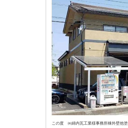
この度 ㈱綿内瓦工業様事務所棟外壁他塗