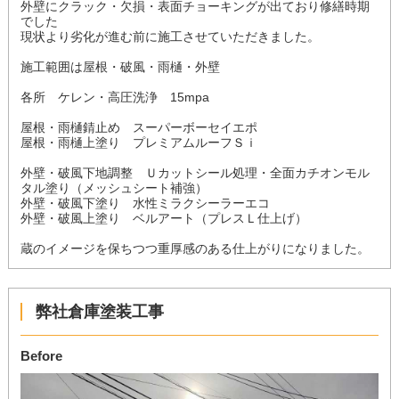
外壁にクラック・欠損・表面チョーキングが出ており修繕時期
でした
現状より劣化が進む前に施工させていただきました。
施工範囲は屋根・破風・雨樋・外壁
各所 ケレン・高圧洗浄 15mpa
屋根・雨樋錆止め スーパーボーセイエポ
屋根・雨樋上塗り プレミアムルーフＳｉ
外壁・破風下地調整 Ｕカットシール処理・全面カチオンモル
タル塗り（メッシュシート補強）
外壁・破風下塗り 水性ミラクシーラーエコ
外壁・破風上塗り ベルアート（プレスＬ仕上げ）
蔵のイメージを保ちつつ重厚感のある仕上がりになりました。
弊社倉庫塗装工事
Before