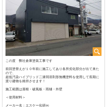
この度 弊社倉庫塗装工事です
前回塗替えが１０年前に施工してあり各所劣化部分が出て来た
ので、
超低汚染ハイブリッド二液弱溶剤形無機塗料を使用して長期に
渡り建物を維持させます！
施工範囲は屋根・破風板・雨樋・外壁
＜使用材料＞
メーカー名：エスケー化研㈱